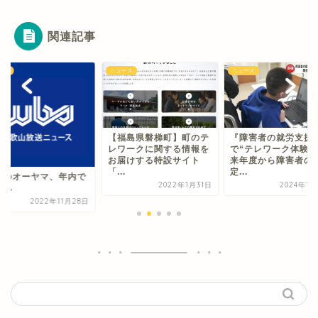
関連記事
ース
ニュース
ニュース
【福島県磐梯町】町のテ
『障害者の就労支援
レワークに関する情報を
で“テレワーク体験会
お届けする特設サイト
来年度から障害者の
「...
定...
具のオーヤマ、年内で
2022年1月31日
2024年1
業へ
2022年11月28日