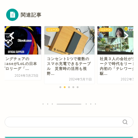
関連記事
ース
ニュース
ニュース
ーミングチェアの
コンセント1つで複数の
社員３人の会社がテ
eelcaseがLoLの日本
スマホ充電できるテーブ
ークで時代をリード
プロリーグ「...
ル 災害時の活用も視
内初の「テレワーク
野...
駆...
2024年3月25日
2024年5月11日
2022年3月