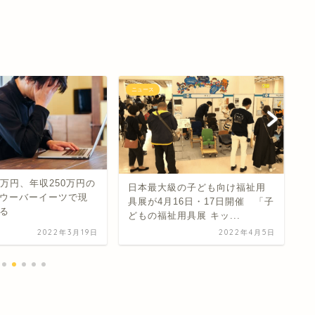
ニュース
ニ
ラ
8万円、年収250万円の
チ
日本最大級の子ども向け福祉用
ウーバーイーツで現
「
具展が4月16日・17日開催 「子
る
どもの福祉用具展 キッ...
2022年3月19日
2022年4月5日