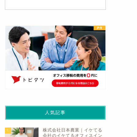
ュース
ニュース
クロー×Lexiが8月31日にラン
人類は新しい道具の出現ととも
タイムウェビナーを開催！
に情報過多に悩んできた【テレ
オフィス移転」をきっ...
ワークに役立つ一冊】
2023年8月17日
2021年11月14
人気記事
株式会社日本農業｜イケてる
1
会社のイケてるオフィスイン