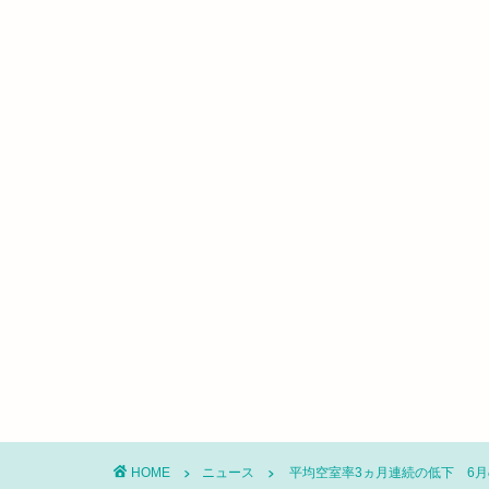
HOME
ニュース
平均空室率3ヵ月連続の低下 6