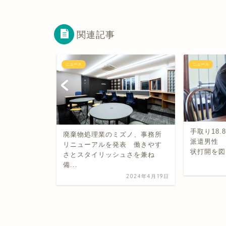
関連記事
ニュース
ニュース
出現ととも
手取り18.
廃棄物処理業のミズノ、事務所
きた【テレ
派遣男性 
リニューアルを発表 働きやす
】
状打開を図
さとスタイリッシュさを兼ね
備...
2021年11月14日
2024年4月19日