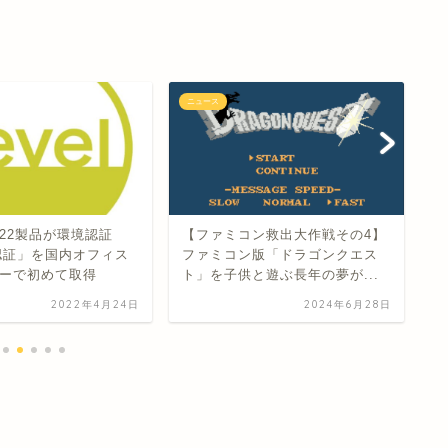
ニュース
ニ
7
ス
タ
22製品が環境認証
【ファミコン救出大作戦その4】
L認証」を国内オフィス
ファミコン版「ドラゴンクエス
ーで初めて取得
ト」を子供と遊ぶ長年の夢が...
2022年4月24日
2024年6月28日