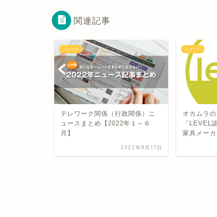
関連記事
ニュース
ニュース
テレワーク関係（行政関係）ニ
オカムラの
ィングに活
ュースまとめ【2022年１～６
「LEVE
化アプリに
月】
家具メーカ
搭載した
2022年8月17日
2022年5月12日