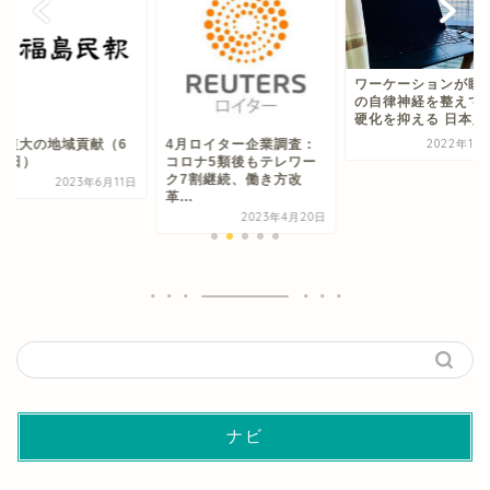
ワーケーションが睡
の自律神経を整えて
硬化を抑える 日本人研
津短大の地域貢献（6
4月ロイター企業調査：
2022年11
11日）
コロナ5類後もテレワー
ク7割継続、働き方改
2023年6月11日
革...
2023年4月20日
ナビ