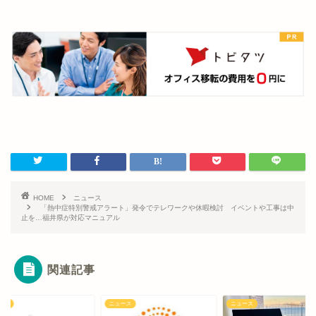
HOME
ニュース
「熱中症特別警戒アラート」発令でテレワークや休暇検討 イベントや工事は中
止を…福井県が対応マニュアル
関連記事
ース
ニュース
ニュース