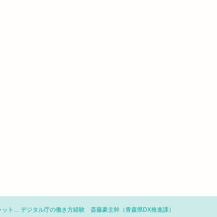
ャット… デジタル庁の働き方経験 斎藤豪主幹（青森県DX推進課）