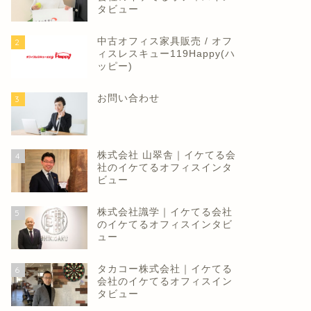
タビュー
中古オフィス家具販売 / オフ
2
ィスレスキュー119Happy(ハ
ッピー)
お問い合わせ
3
ュース
ニュース
株式会社 山翠舎｜イケてる会
4
社のイケてるオフィスインタ
ビュー
ロータイプでコンパクトな冷蔵
庫2モデル 1人暮らしやテレワ
株式会社識学｜イケてる会社
5
ークに
野リゾートとWeWork Japan
のイケてるオフィスインタビ
ュー
提携 利用者に相互に特典提
タカコー株式会社｜イケてる
6
2022年4月16日
2022年1月12
会社のイケてるオフィスイン
タビュー