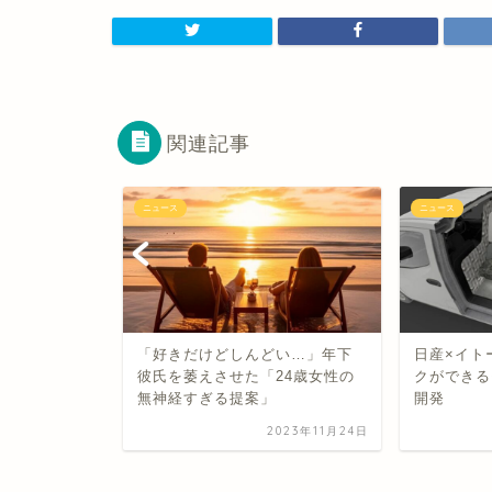
関連記事
ニュース
ニュース
クトな冷蔵
らしやテレワ
「好きだけどしんどい…」年下
日産×イト
彼氏を萎えさせた「24歳女性の
クができる
無神経すぎる提案」
開発
2022年1月12日
2023年11月24日