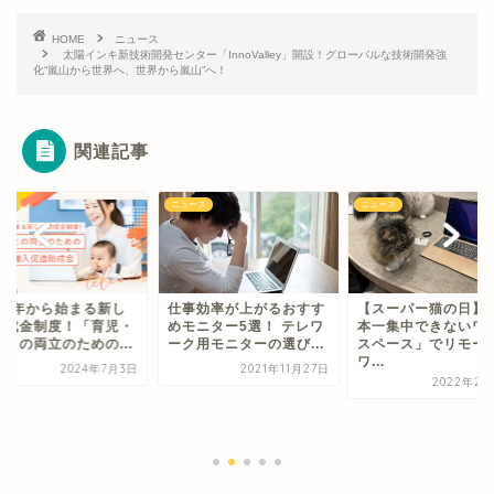
HOME
ニュース
太陽インキ新技術開発センター「InnoValley」開設！グローバルな技術開発強
化“嵐山から世界へ、世界から嵐山”へ！
関連記事
ース
ニュース
ニュース
024年から始まる新し
仕事効率が上がるおすす
【スーパー猫の日】
助成金制度！「育児・
めモニター5選！ テレワ
本一集中できないワ
護との両立のための...
ーク用モニターの選び...
スペース」でリモー
ワ...
2024年7月3日
2021年11月27日
2022年2月