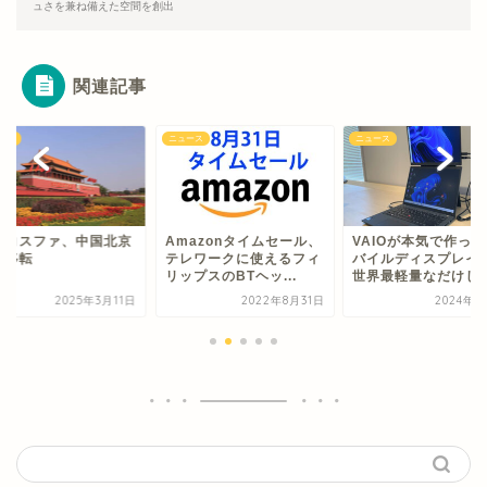
ュさを兼ね備えた空間を創出
関連記事
ース
ニュース
ニュース
瀬コスファ、中国北京
Amazonタイムセール、
VAIOが本気で作っ
社移転
テレワークに使えるフィ
バイルディスプレイ
リップスのBTヘッ...
世界最軽量なだけじゃ.
2025年3月11日
2022年8月31日
2024年7