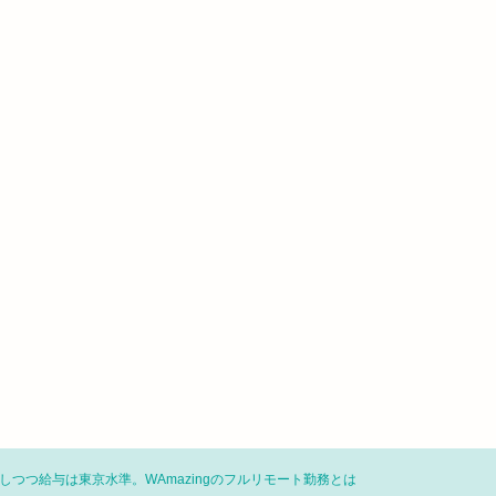
しつつ給与は東京水準。WAmazingのフルリモート勤務とは