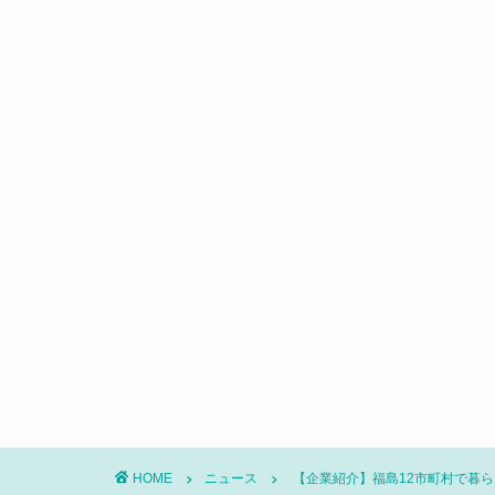
HOME
ニュース
【企業紹介】福島12市町村で暮ら