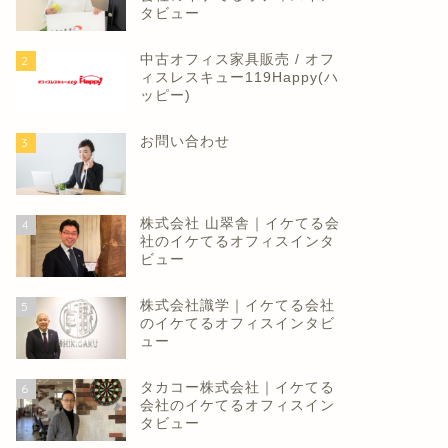
タビュー
中古オフィス家具販売 / オフ
2
ィスレスキュー119Happy(ハ
ッピー)
ュース
ニュース
お問い合わせ
3
株式会社 山翠舎｜イケてる会
4
社のイケてるオフィスインタ
okyo Contents/Solution
地域移住に６割は興味あり 肯
ビュー
usiness Award 202...
定派「テレワークが主流になっ
て検討しやすくなった」の意
株式会社識学｜イケてる会社
5
見...
のイケてるオフィスインタビ
2022年12月7日
ュー
2023年2月14
タカコー株式会社｜イケてる
6
会社のイケてるオフィスイン
タビュー