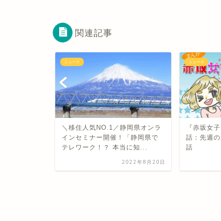
関連記事
ニュース
ニュース
味あり 肯
＼移住人気NO.1／静岡県オンラ
『赤坂女子
主流になっ
インセミナー開催！「静岡県で
話：先週の
た」の意
テレワーク！？ 本当に知...
話
2022年8月20日
2023年2月14日