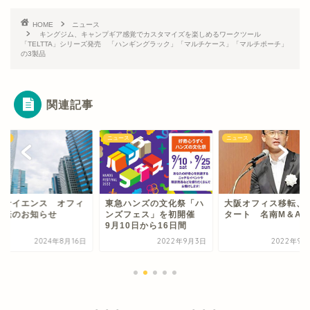
HOME
ニュース
キングジム、キャンプギア感覚でカスタマイズを楽しめるワークツール
「TELTTA」シリーズ発売 「ハンギングラック」「マルチケース」「マルチポーチ」
の3製品
関連記事
ース
ニュース
ニュース
ンサイエンス オフィ
東急ハンズの文化祭「ハ
大阪オフィス移転、
移転のお知らせ
ンズフェス」を初開催
タート 名南M＆A
9月10日から16日間
2024年8月16日
2022年9月3日
2022年9月