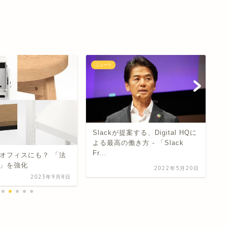
ニュース
ニ
Slackが提案する、Digital HQに
「
よる最高の働き方 - 「Slack
ビ
Fr...
始
オフィスにも？ 「法
」を強化
2022年5月20日
2023年9月8日