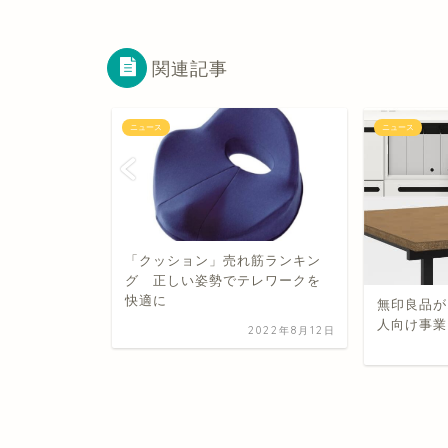
関連記事
ニュース
ニュース
の要望第2位
「クッション」売れ筋ランキン
担」、第1位
グ 正しい姿勢でテレワークを
快適に
無印良品が
人向け事業
021年12月16日
2022年8月12日