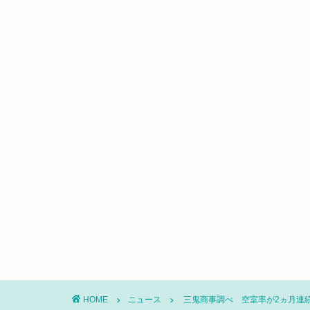
HOME
ニュース
三鬼商事調べ 空室率が2ヵ月連