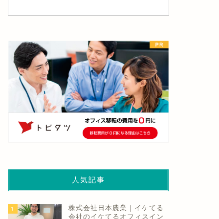
ュース
ニュース
ベンチャー.jp」起業家インタ
テレワークユーザーの要望第2位
ュー掲載200件突破！新企画も
は「機器・備品の負担」、第1位
動。
は？
2024年8月7日
2021年12月16
人気記事
株式会社日本農業｜イケてる
1
会社のイケてるオフィスイン