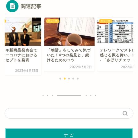
関連記事
ース
ニュース
ニュース
トーキ新商品発表会で
「朝活」をしてみて気づ
テレワークでストレ
フターコロナにおける
いた！4つの発見と、続
感じる振る舞い、1位
コンセプトを発表
けるためのコツ
- 「さぼりチェッ...
.
2022年3月9日
2022年3月
2023年6月13日
ナビ