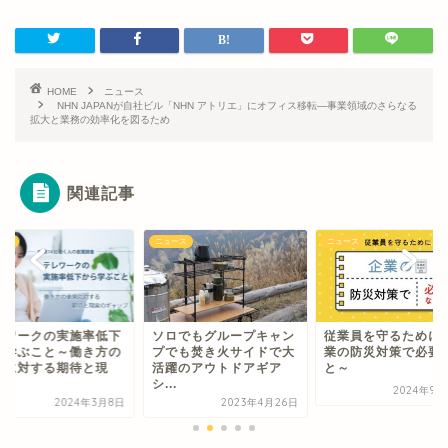
HOME
ニュース
NHN JAPANが自社ビル「NHN アトリエ」にオフィス移転―事業領域のさらなる
拡大と業務の効率化を図るため
関連記事
ース
ニュース
ニュース
レワークの実施率低下
ソロでもグループキャン
従業員を守るために
ら学ぶこと～働き方の
プでも焚き火サイドで大
業の防災対策で必要
来に対する期待と現
活躍のアウトドアギア
と～
.
シ...
2024年9月
2024年3月8日
2023年4月26日