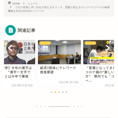
HOME
ニュース
コロナ収束に伴い出社が増えるオフィス、需要が高まるテレワークブースの検索
機能を本日4月26日にリリース
関連記事
ース
ニュース
ニュース
田村淳】今年の漢字は
経済3団体にテレワーク
「普通になってき
辞」 “漢字一文字で
推進要請
コロナ禍の“新しい
すことは今年で最後
方” 県内でも「コ
.
ー...
2022年1月13日
2023年12月15日
2022年2