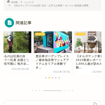
HOME
ニュース
【冬のテレワークのお供】注水・お手入れ簡単！オシャレ加湿器が優秀。
関連記事
ース
ニュース
ニュース
求めるのは社員の自
恵比寿ガーデンプレイス
【オルガテック東京
」ヤフー社員 全国どこ
／遊休地活用でシェアア
2024取材レポート】
居住可能に 地方企...
イテムをリアル体験で
1,000人超が訪れた
き...
動...
2022年1月14日
2022年7月7日
2024年6