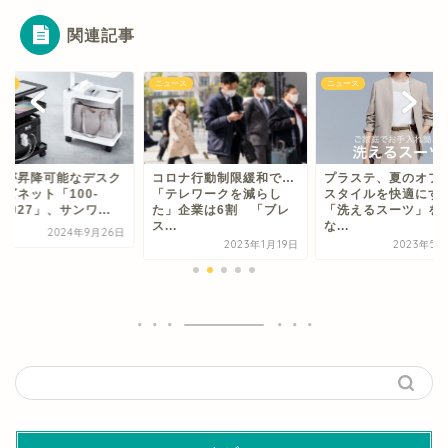
関連記事
ース
ニュース
ニュース
板が昇降可能なデスク
コロナ行動制限緩和で…
プラステ、夏のオフ
ャビネット「100-
「テレワークを減らし
スタイルを快適にす
W027」、サンワ...
た」企業は6割 「ブレ
「洗えるスーツ」を
ス...
な...
2024年9月26日
2023年1月19日
2023年5月