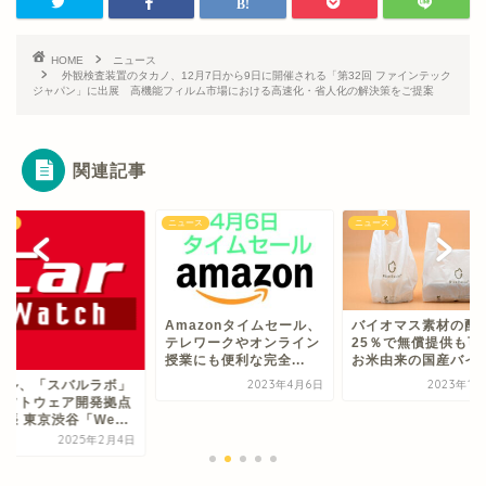
HOME
ニュース
外観検査装置のタカノ、12月7日から9日に開催される「第32回 ファインテック
ジャパン」に出展 高機能フィルム市場における高速化・省人化の解決策をご提案
関連記事
ース
ニュース
ニュース
Amazonタイムセール、
バイオマス素材の配
テレワークやオンライン
25％で無償提供も
授業にも便利な完全...
お米由来の国産バイオ.
バル、「スバルラボ」
2023年4月6日
2023年1
ソフトウェア開発拠点
張 東京渋谷「We...
2025年2月4日