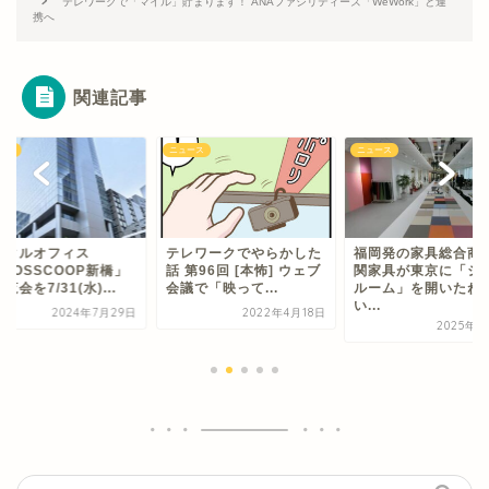
テレワークで「マイル」貯まります！ ANAファシリティーズ「WeWork」と連
携へ
関連記事
ース
ニュース
ニュース
ンタルオフィス
テレワークでやらかした
福岡発の家具総合商
ROSSCOOP新橋」
話 第96回 [本怖] ウェブ
関家具が東京に「シ
覧会を7/31(水)...
会議で「映って...
ルーム」を開いたね
い...
2024年7月29日
2022年4月18日
2025年4