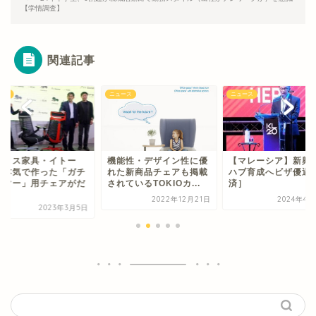
【学情調査】
関連記事
ース
ニュース
ニュース
フィス家具・イトー
機能性・デザイン性に優
【マレーシア】新興
、本気で作った「ガチ
れた新商品チェアも掲載
ハブ育成へビザ優遇
ーマー」用チェアがだ
されているTOKIOカ...
済］
.
2022年12月21日
2024年4月
2023年3月5日