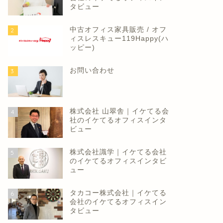
タビュー
中古オフィス家具販売 / オフ
2
ィスレスキュー119Happy(ハ
ッピー)
ュース
ニュース
お問い合わせ
3
株式会社 山翠舎｜イケてる会
4
社のイケてるオフィスインタ
ビュー
能性・デザイン性に優れた新
会社員の「テレワークうつ」が
品チェアも掲載されている
増えている…現場に立つ産業医
株式会社識学｜イケてる会社
5
OKIOカタログ.Vol15...
が警鐘
のイケてるオフィスインタビ
2022年12月21日
2022年12月17
ュー
タカコー株式会社｜イケてる
6
会社のイケてるオフィスイン
タビュー