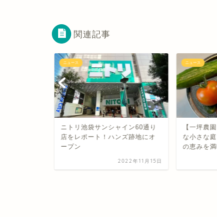
関連記事
ニュース
ニュース
ニトリ池袋サンシャイン60通り
【一坪農園
クうつ」が
店をレポート！ハンズ跡地にオ
な小さな庭
立つ産業医
ープン
の恵みを満
2022年11月15日
022年12月17日