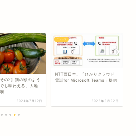
ニュース
ニ
NTT西日本、「ひかりクラウド
その2】猫の額のよう
電話for Microsoft Teams」提供
機
でも味わえる、大地
商
喫
T
2024年7月19日
2022年2月22日