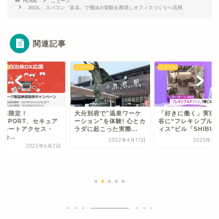
HOME
ニュース
JSOL、スパコン「富岳」で飛沫の挙動を再現しオフィスづくりへ活用
関連記事
ース
ニュース
ニュース
治体限定！
大分別府で"温泉ワーケ
「好きに働く」実現
UPPORT、セキュア
ーション"を体験! 心とカ
谷に“フレキシブル
リモートアクセス・
ラダに起こった実際...
ィス”ビル「SHIBU..
b会...
2022年4月17日
2025年4
2022年6月2日