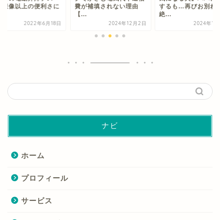
 想像以上の便利さに
費が補填されない理由
するも…再びお別れ
.
【...
絶...
2022年6月18日
2024年12月2日
2024年1
ナビ
ホーム
プロフィール
サービス