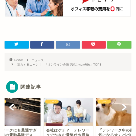
HOME
ニュース
乱入するニャン！ 「オンライン会議で起こった失敗」TOP3
関連記事
ース
ニュース
ニュース
レワークにも最適すぎ
会社はケチ？ テレワー
『テレワーク中の家
山善の電動昇降デス
クでかさむ電気代や通信
気になる犬』パパに