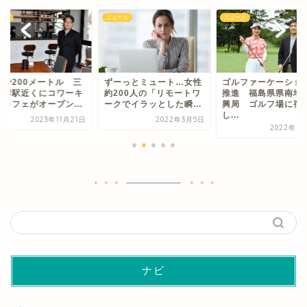
ース
ニュース
ニュース
まで200メートル 三
ずーっとミュート…女性
ゴルファーケーショ
海岸駅近くにコワーキ
約200人の「リモートワ
推進 福島県県南地
グカフェがオープン...
ークでイラッとした瞬...
興局 ゴルフ場に宿
し...
2023年11月21日
2022年3月5日
2022年7
ナビ