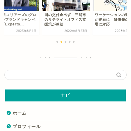
月1日コリアーズのグロ
国の交付金出ず 三浦市
ワーケーションの新
バルブランドキャンペ
のサテライトオフィス支
が釜石に 研修先の
『Experts...
援策が凍結
増に対応
2023年8月1日
2022年6月23日
2023年5月
ナビ
ホーム
プロフィール