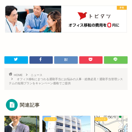
HOME
ニュース
オフィス移転にまつわる通勤手当にお悩みの人事・総務必見！通勤手当管理シス
テムの短期プランをキャンペーン価格でご提供
関連記事
ース
ニュース
ニュース