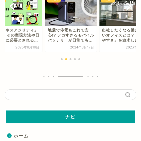
ース
ニュース
ニュース
ビジネスアジリティ」
地震で停電もこれで安
出社したくなる働き
は？ その実現方法や日
心!? デカすぎるモバイル
いオフィスとは？ 「
企業に必要とされる...
バッテリーが日常でも...
やすさ」を追求したブ.
2023年8月10日
2024年8月17日
2023年7
ナビ
ホーム