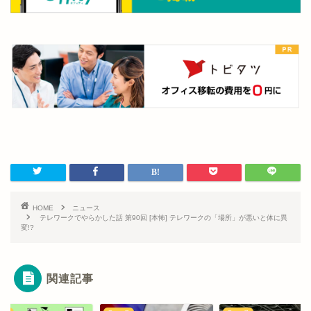
HOME
ニュース
テレワークでやらかした話 第90回 [本怖] テレワークの「場所」が悪いと体に異
変!?
関連記事