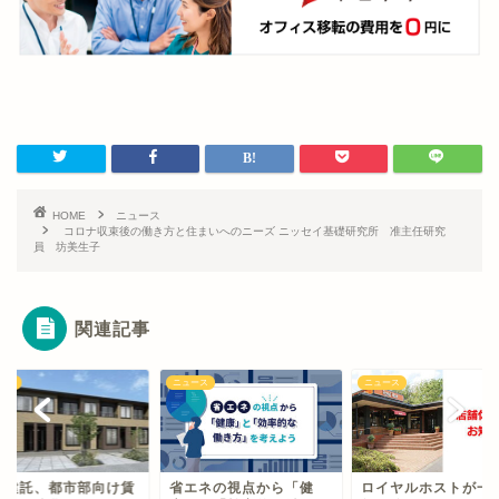
HOME
ニュース
コロナ収束後の働き方と住まいへのニーズ ニッセイ基礎研究所 准主任研究
員 坊美生子
関連記事
ース
ニュース
ニュース
東建託、都市部向け賃
省エネの視点から「健
ロイヤルホストが一