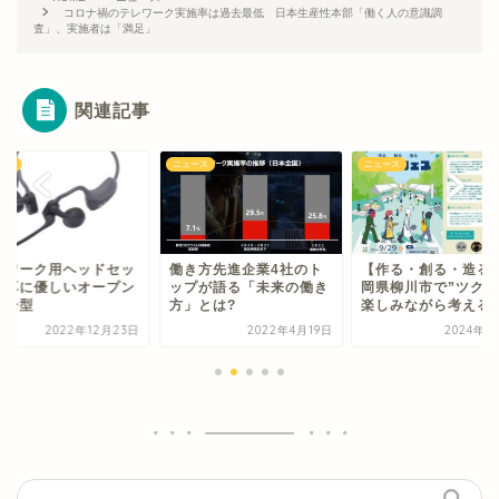
コロナ禍のテレワーク実施率は過去最低 日本生産性本部「働く人の意識調
査」、実施者は「満足」
関連記事
ース
ニュース
ニュース
レワーク用ヘッドセッ
働き方先進企業4社のト
【作る・創る・造る
 耳に優しいオープン
ップが語る「未来の働き
岡県柳川市で”ツクル
ヤー型
方」とは?
楽しみながら考えるイ.
2022年12月23日
2022年4月19日
2024年8