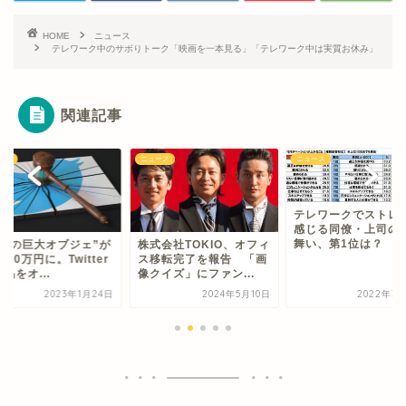
HOME
ニュース
テレワーク中のサボりトーク「映画を一本見る」「テレワーク中は実質お休み」
関連記事
ース
ニュース
ニュース
テレワークでストレ
感じる同僚・上司の
舞い、第1位は？
ロゴの巨大オブジェ”が
株式会社TOKIO、オフィ
300万円に。Twitter
ス移転完了を報告 「画
品をオ...
像クイズ」にファン...
2023年1月24日
2024年5月10日
2022年3