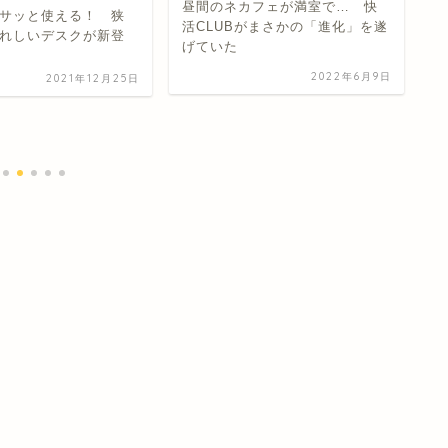
昼間のネカフェが満室で… 快
中
サッと使える！ 狭
活CLUBがまさかの「進化」を遂
え
れしいデスクが新登
げていた
イ
2022年6月9日
2021年12月25日