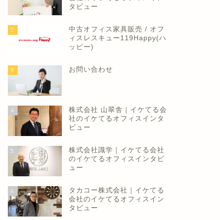
小企業のオフィスニーズ捉
タビュー
、福利厚生にまで踏み込む！
ケア、本気のBtoBビジネス...
中古オフィス家具販売 / オフ
2
ィスレスキュー119Happy(ハ
2021年11月20日
ッピー)
【主張】フレックス活用の優先
を
お問い合わせ
3
2024年11月21
株式会社 山翠舎｜イケてる会
4
社のイケてるオフィスインタ
ビュー
株式会社識学｜イケてる会社
5
のイケてるオフィスインタビ
ュー
タカコー株式会社｜イケてる
6
会社のイケてるオフィスイン
タビュー