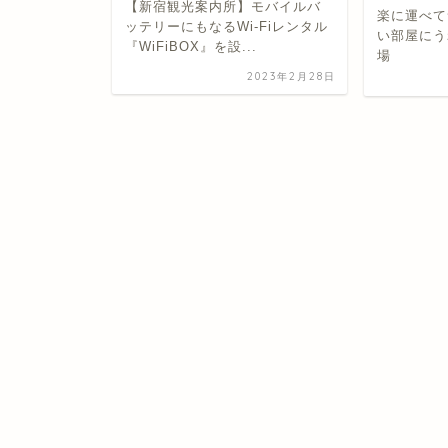
【新宿観光案内所】モバイルバ
楽に運べて
ッテリーにもなるWi-Fiレンタル
い部屋にう
『WiFiBOX』を設...
場
2023年2月28日
活用の優先
024年11月21日