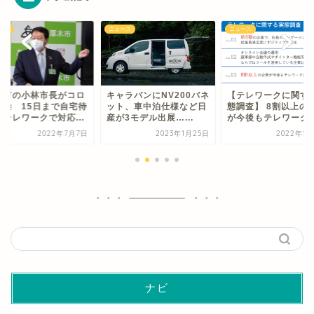
ース
ニュース
ニュース
木市の小林市長がコロ
キャラバンにNV200バネ
【テレワークに関す
感染 15日まで自宅待
ット、車中泊仕様など日
態調査】 8割以上の
、テレワークで対応...
産が3モデル出展…...
が今後もテレワーク継.
2022年7月7日
2023年1月25日
2022年5
ナビ