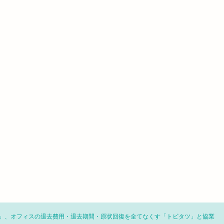
」、オフィスの退去費用・退去期間・原状回復を全てなくす「トビタツ」と協業