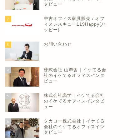
タビュー
中古オフィス家具販売 / オフ
2
ィスレスキュー119Happy(ハ
ッピー)
ディア
メディア
お問い合わせ
3
株式会社 山翠舎｜イケてる会
Worker's Resort ～人生の10万
4
フィス市場への長期的な影響
社のイケてるオフィスインタ
時間をもっと幸せにする～
新型コロナウィルス
ビュー
2020年4月15日
2019年10月16
株式会社識学｜イケてる会社
5
のイケてるオフィスインタビ
ュー
タカコー株式会社｜イケてる
6
会社のイケてるオフィスイン
タビュー