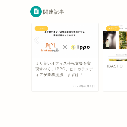
関連記事
ニュース
メディア
より良いオフィス移転支援を実
t ～人生の10万
IBASHO
現すべく、IPPO、ヒトカラメデ
する～
ィアが業務提携。まずは「...
2019年10月16日
2020年6月4日